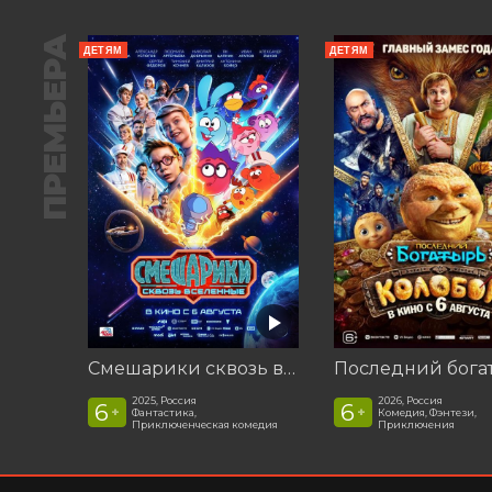
ПРЕМЬЕРА
ДЕТЯМ
ДЕТЯМ
Смешарики сквозь вселенные
2025, Россия
2026, Россия
6
6
+
+
Фантастика,
Комедия, Фэнтези,
Приключенческая комедия
Приключения