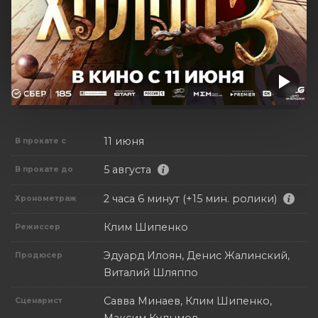
11 июня
В прокате с
5 августа
В прокате до
2 часа 6 минут (+15 мин. ролики)
Хронометраж
Клим Шипенко
Режиссер
Эдуард Илоян, Денис Жалинский,
Продюсер
Виталий Шляппо
Савва Минаев, Клим Шипенко,
Сценарист