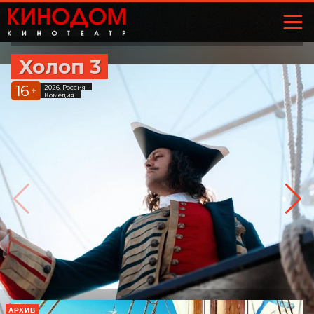
Холоп 3
16
2026, Россия
+
Комедия
АРХИВ