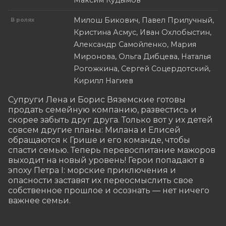
Максим Кудымов
Милош Бикович, Павел Прилучный,
В ролях
Кристина Асмус, Иван Охлобыстин,
Александр Самойленко, Мария
Миронова, Ольга Дибцева, Наталья
Рогожкина, Сергей Соцердотский,
Кирилл Нагиев
Супруги Лена и Борис Вяземские готовы 
продать семейную компанию, развестись и 
скорее забыть друг друга. Только вот у их детей 
совсем другие планы: Милана и Елисей 
обращаются к Грише и его команде, чтобы 
спасти семью. Теперь перевоспитание мажоров 
выходит на новый уровень! Герои попадают в 
эпоху Петра I: морские приключения и 
опасности заставят их переосмыслить свое 
собственное прошлое и осознать — нет ничего 
важнее семьи.