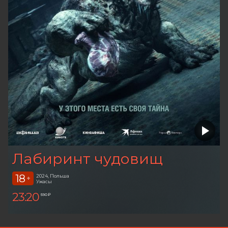
Лабиринт чудовищ
18
2024, Польша
+
Ужасы
23:20
590 ₽