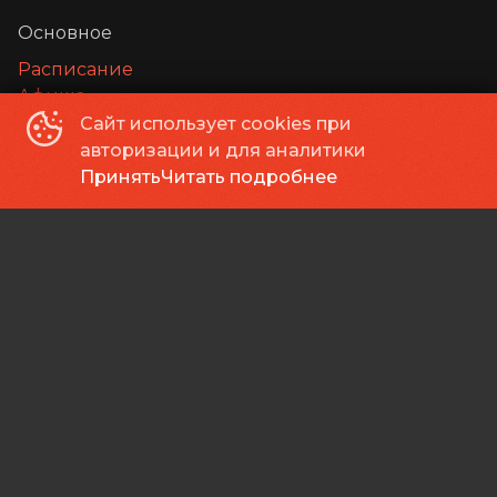
Основное
Расписание
Афиша
Сайт использует cookies при
О нас
авторизации и для аналитики
Принять
Читать подробнее
Зрителям
Мои билеты
Оплата картой
Возврат билетов
Правила и соглашения
Правила посещения кинотеатра "КИНОДОМ"
Подписывайся