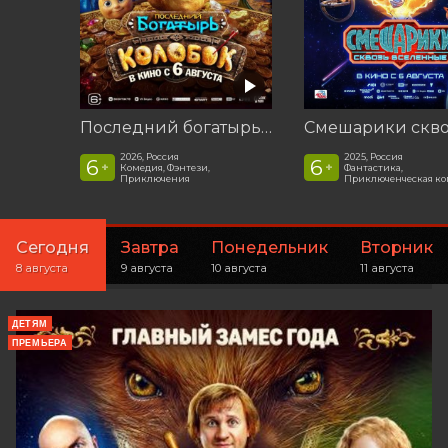
Последний богатырь. Колобок
2026, Россия
2025, Россия
6
6
+
+
Комедия, Фэнтези,
Фантастика,
Приключения
Приключенческая к
Сегодня
Завтра
Понедельник
Вторник
8 августа
9 августа
10 августа
11 августа
ДЕТЯМ
ПРЕМЬЕРА