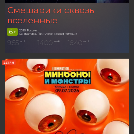
Смешарики сквозь
вселенные
6
2025, Россия
+
Фантастика, Приключенческая комедия
9:55
14:00
16:40
330 ₽
590 ₽
590 ₽
ДЕТЯМ