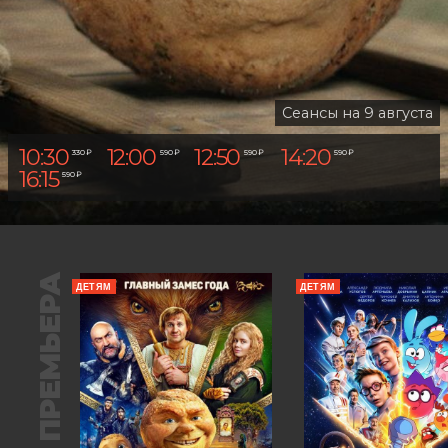
Сеансы на 9 августа
10:30
12:00
12:50
14:20
330 ₽
590 ₽
590 ₽
590 ₽
16:15
590 ₽
ПРЕМЬЕРА
ДЕТЯМ
ДЕТЯМ