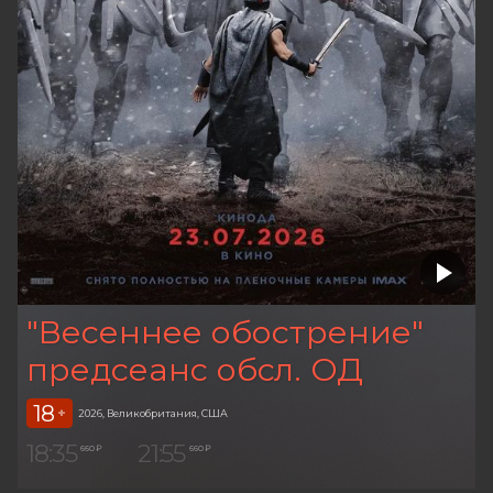
"Весеннее обострение"
предсеанс обсл. ОД
18
+
2026, Великобритания, США
18:35
21:55
660 ₽
660 ₽