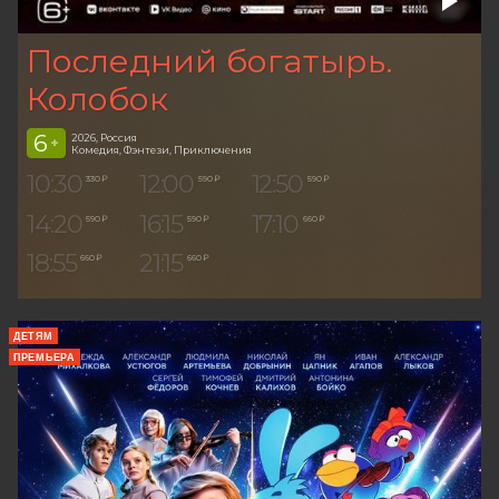
Последний богатырь.
Колобок
6
2026, Россия
+
Комедия, Фэнтези, Приключения
10:30
12:00
12:50
330 ₽
590 ₽
590 ₽
14:20
16:15
17:10
590 ₽
590 ₽
660 ₽
18:55
21:15
660 ₽
660 ₽
ДЕТЯМ
ПРЕМЬЕРА