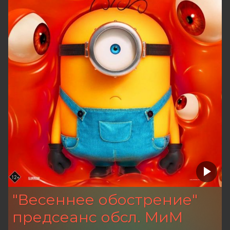
"Весеннее обострение"
предсеанс обсл. МиМ