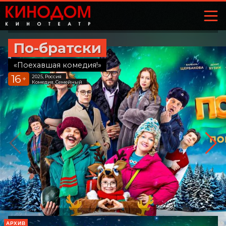
По-братски
«Поехавшая комедия!»
16
2025, Россия
+
Комедия, Семейный
АРХИВ