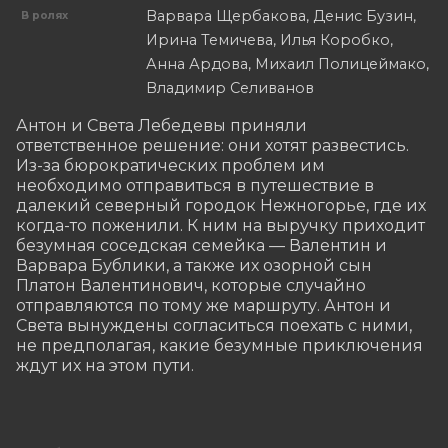
Варвара Щербакова, Денис Бузин,
В ролях
Ирина Темичева, Илья Коробко,
Анна Ардова, Михаил Полицеймако,
Владимир Селиванов
Антон и Света Лебедевы приняли 
ответственное решение: они хотят развестись. 
Из-за бюрократических проблем им 
необходимо отправиться в путешествие в 
далекий северный городок Нежногорье, где их 
когда-то поженили. К ним на выручку приходит 
безумная соседская семейка — Валентин и 
Варвара Бублики, а также их озорной сын 
Платон Валентинович, которые случайно 
отправляются по тому же маршруту. Антон и 
Света вынуждены согласиться поехать с ними, 
не предполагая, какие безумные приключения 
ждут их на этом пути.